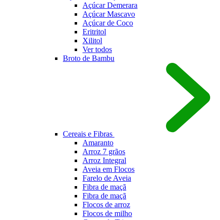
Açúcar Demerara
Açúcar Mascavo
Açúcar de Coco
Eritritol
Xilitol
Ver todos
Broto de Bambu
Cereais e Fibras
Amaranto
Arroz 7 grãos
Arroz Integral
Aveia em Flocos
Farelo de Aveia
Fibra de maç
Fibra de maç
Flocos de arroz
Flocos de milho