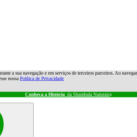
urante a sua navegação e em serviços de terceiros parceiros. Ao navegar p
cesse nossa
Política de Privacidade
Conheça a História
da Shambala Naturais
x