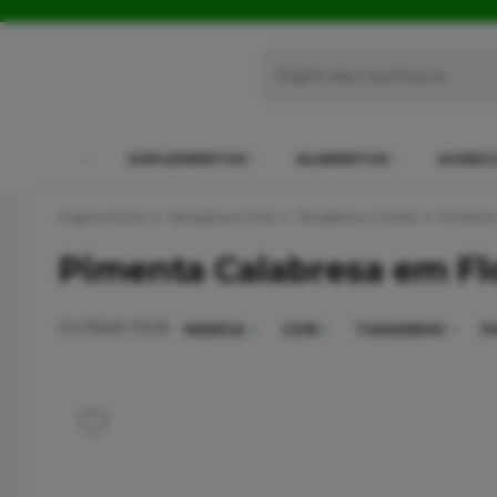
SUPLEMENTOS
ALIMENTOS
AGREC
Página Inicial
Temperos e Chás
Temperos a Granel
Pimenta 
Pimenta Calabresa em Fl
FILTRAR POR:
MARCA
COR
TAMANHO
F