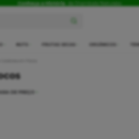
Conheça a História
da Shambala Naturais
x
O
NUTS
FRUTAS SECAS
ORGÂNICOS
TEM
Calabresa em Flocos
ocos
AIXA DE PREÇO