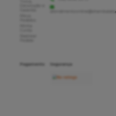
Troca,
Devolução e
Garantia
atendimentoonline@shambalaloj
Meus
Pedidos
Minha
Conta
Rastrear
Pedido
Pagamento
Segurança