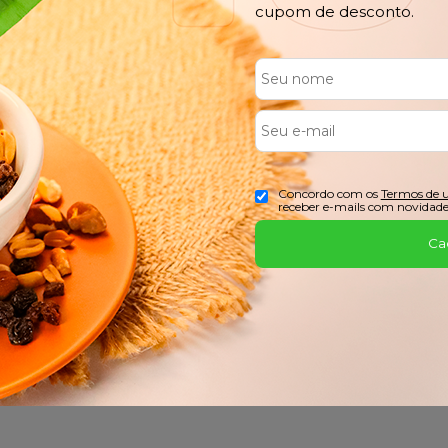
cupom de desconto.
FRETE GRÁTIS
PARCEL
Confira o Regulamento
No Cartão
Concordo com os
Termos de 
receber e-mails com novidade
Ca