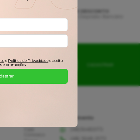
AMENTO
3% DE DESCONTO
 de Crédito
Pix ou Depósito Bancário
uso
e
Politica de Privacidade
e aceito
s e promoções.
CADASTRAR
dastrar
Ajuda
Atendimento
Fale
(48)36482072
Conosco
(48) 3648-2072