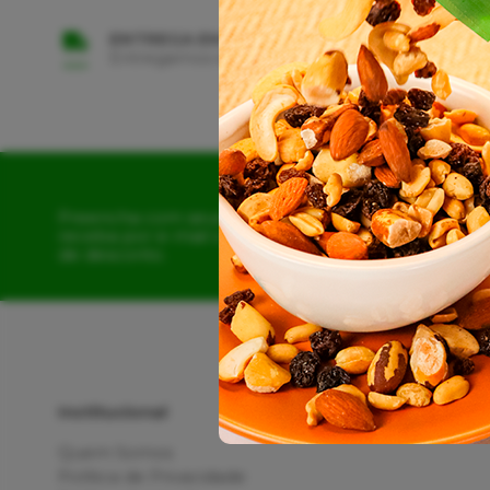
ENTREGA EM TODO BRASIL
Entregamos em Todo Território Nacional
Preencha com seus dados e
receba por e-mail o cupom
de desconto.
Institucional
Quem Somos
Política de Privacidade