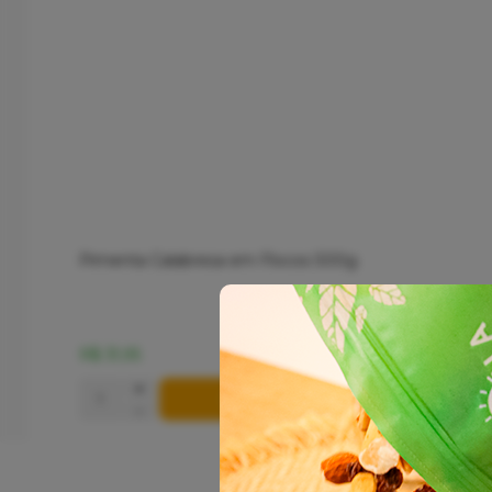
Pimenta Calabresa em Flocos 500g
R$ 31,95
+
COMPRAR
-