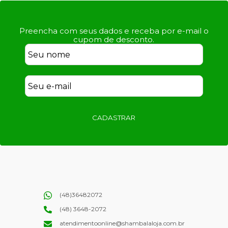
Preencha com seus dados e receba por e-mail o
cupom de desconto.
CADASTRAR
(48)36482072
(48) 3648-2072
atendimentoonline@shambalaloja.com.br