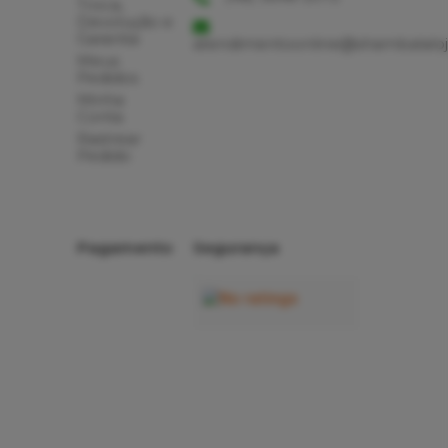
Troca,
Devolução e
Garantia
atendimentoonline@shambalaloj
Meus
Pedidos
Minha
Conta
Rastrear
Pedido
Pagamento
Segurança