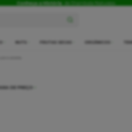
Conheça a História
da Shambala Naturais
x
O
NUTS
FRUTAS SECAS
ORGÂNICOS
TEM
para saladas
AIXA DE PREÇO