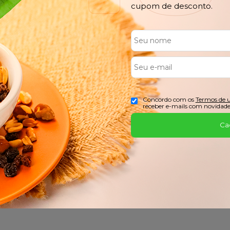
cupom de desconto.
FRETE GRÁTIS
PARCEL
Confira o Regulamento
No Cartão
Concordo com os
Termos de 
receber e-mails com novidade
Ca