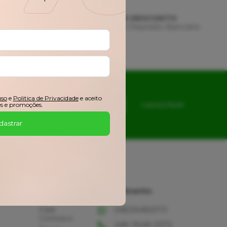
AMENTO
3% DE DESCONTO
 de Crédito
Pix ou Depósito Bancário
uso
e
Politica de Privacidade
e aceito
s e promoções.
CADASTRAR
dastrar
Ajuda
Atendimento
Fale
(48)36482072
Conosco
(48) 3648-2072