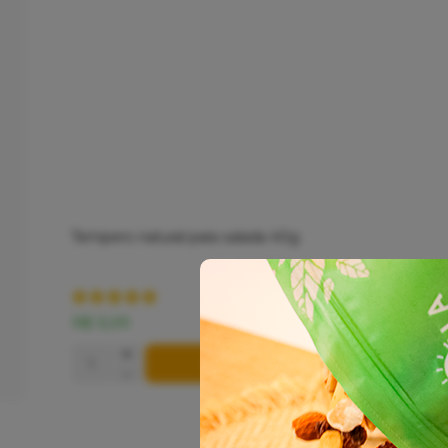
Tempero natural para salada 40g
R$ 12,99
+
COMPRAR
-