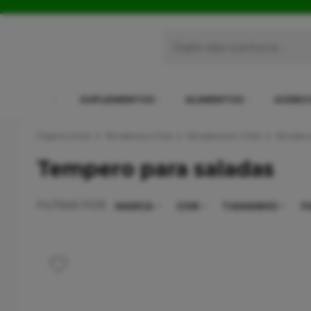
SUPLEMENTOS
ALIMENTOS
AGREC
Página Inicial
Temperos e Chás
Temperos em Pote
Tempero 
Tempero para saladas
FILTRAR POR:
MARCA
COR
TAMANHO
F