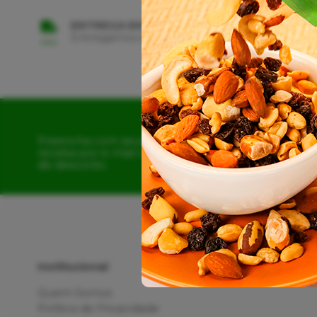
ENTREGA EM TODO BRASIL
Entregamos em Todo Território Nacional
Preencha com seus dados e
receba por e-mail o cupom
de desconto.
Institucional
Quem Somos
Política de Privacidade