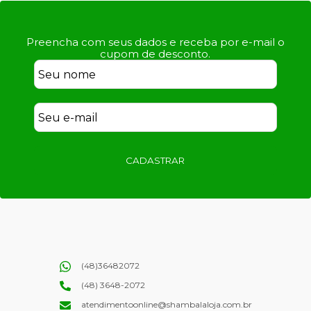
Preencha com seus dados e receba por e-mail o
cupom de desconto.
CADASTRAR
(48)36482072
(48) 3648-2072
atendimentoonline@shambalaloja.com.br