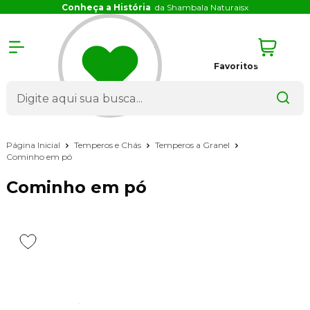
Conheça a História
da Shambala Naturais
x
Favoritos
Página Inicial
Temperos e Chás
Temperos a Granel
Cominho em pó
Cominho em pó