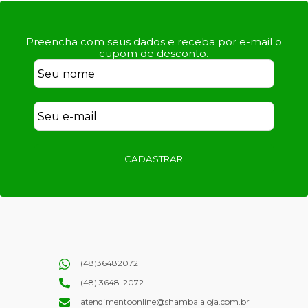
Preencha com seus dados e receba por e-mail o
cupom de desconto.
CADASTRAR
(48)36482072
(48) 3648-2072
atendimentoonline@shambalaloja.com.br