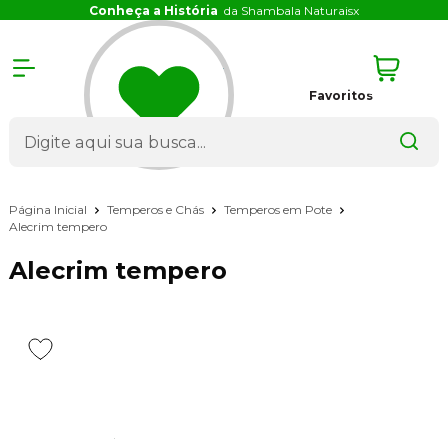
Conheça a História
da Shambala Naturais
x
Favoritos
Página Inicial
Temperos e Chás
Temperos em Pote
Alecrim tempero
Alecrim tempero