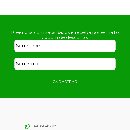
Preencha com seus dados e receba por e-mail o
cupom de desconto.
CADASTRAR
(48)36482072