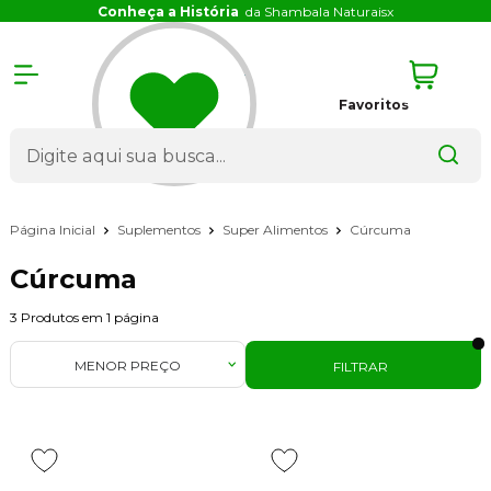
Conheça a História
da Shambala Naturais
x
Favoritos
Página Inicial
Suplementos
Super Alimentos
Cúrcuma
Cúrcuma
3
Produtos em
1
página
MENOR PREÇO
FILTRAR