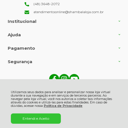
(48) 3648-2072
atendimentoonline@shambalaloja.com.br
Institucional
Ajuda
Pagamento
Segurança
Shambala Indústria e Comércio de Produtos Naturais Ltda., Rua Angelin
Grasso - 513 - Centro - 88735-000 - Gravatal - SC
Utilizamos seus dados para analisar e personalizar nossa loja virtual
CNPJ: 82.863.416/0001-06 | © Todos os direitos reservados - Shambala
durante a sua navegação e em serviços de terceiros parceiros. Ao
Naturais - 2026
navegar pela loja virtual, você nos autoriza a coletar tais informações
através do cookies e utilizá-las para estas finalidades. Em caso de
dúvidas, acesse nossa
Política de Privacidade
Entendi e Aceito