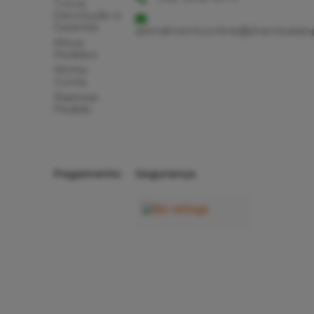
Troca,
Devolução e
Garantia
atendimentoonline@shambalaloj
Meus
Pedidos
Minha
Conta
Rastrear
Pedido
Pagamento
Segurança