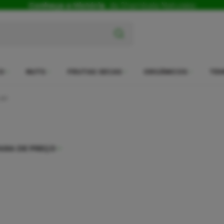
Conheça a História
da Shambala Naturais
x
O
NUTS
FRUTAS SECAS
ORGÂNICOS
TEM
 pó
AIXA DE PREÇO