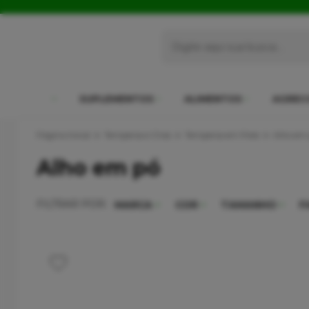
SUPLEMENTOS
ALIMENTOS
AGREC
Página Inicial
Temperos e Chás
Temperos em Pote
Alho em
Alho em pó
FILTRAR POR:
MARCA
COR
TAMANHO
F