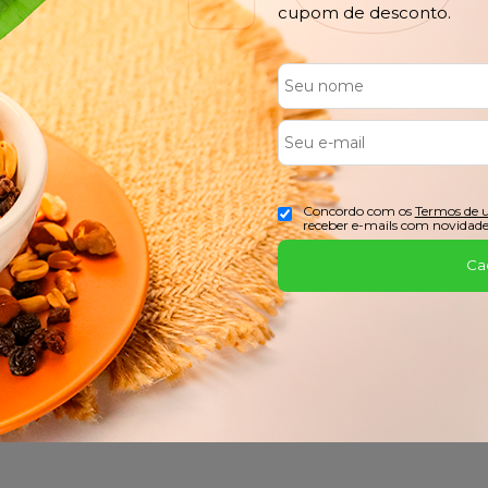
cupom de desconto.
FRETE GRÁTIS
PARCEL
Confira o Regulamento
No Cartão
Concordo com os
Termos de 
receber e-mails com novidade
Ca