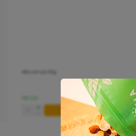
Alho em pó 50g
R$ 9,30
+
COMPRAR
-