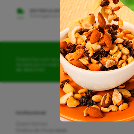
ENTREGA EM TODO BRASIL
Entregamos em Todo Território Nacional
Preencha com seus dados e
receba por e-mail o cupom
de desconto.
Institucional
Quem Somos
Política de Privacidade