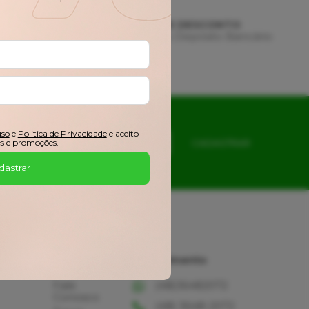
AMENTO
3% DE DESCONTO
 de Crédito
Pix ou Depósito Bancário
uso
e
Politica de Privacidade
e aceito
s e promoções.
CADASTRAR
dastrar
Ajuda
Atendimento
Fale
(48)36482072
Conosco
(48) 3648-2072