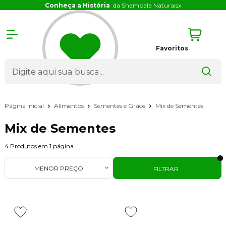
Conheça a História
da Shambala Naturais
x
Favoritos
Página Inicial
Alimentos
Sementes e Grãos
Mix de Sementes
Mix de Sementes
4
Produtos em
1
página
MENOR PREÇO
FILTRAR