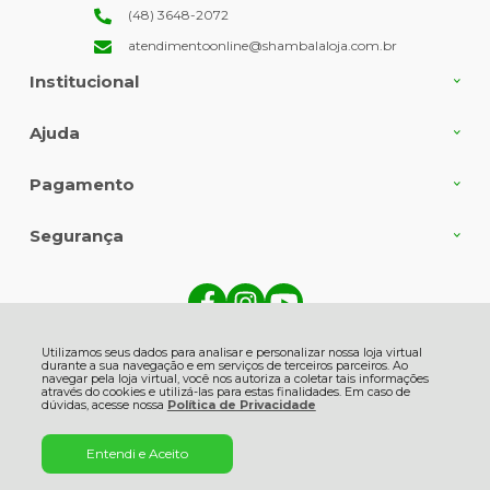
(48) 3648-2072
atendimentoonline@shambalaloja.com.br
Institucional
Ajuda
Pagamento
Segurança
Shambala Indústria e Comércio de Produtos Naturais Ltda., Rua Angelin
Grasso - 513 - Centro - 88735-000 - Gravatal - SC
Utilizamos seus dados para analisar e personalizar nossa loja virtual
CNPJ: 82.863.416/0001-06 | © Todos os direitos reservados - Shambala
durante a sua navegação e em serviços de terceiros parceiros. Ao
Naturais - 2026
navegar pela loja virtual, você nos autoriza a coletar tais informações
através do cookies e utilizá-las para estas finalidades. Em caso de
dúvidas, acesse nossa
Política de Privacidade
Entendi e Aceito