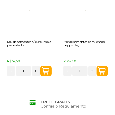
Mix de sementes c/ cúrcuma e
Mix de sementes com lemon
pimenta 1 k
pepper 1kg
R$ 52,50
R$ 52,50
-
+
-
+
FRETE GRÁTIS
Confira o Regulamento