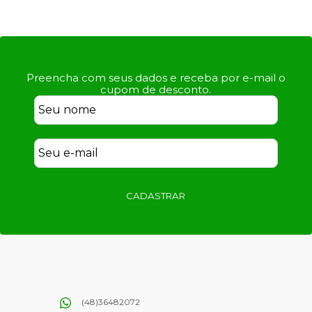
Preencha com seus dados e receba por e-mail o
cupom de desconto.
CADASTRAR
(48)36482072