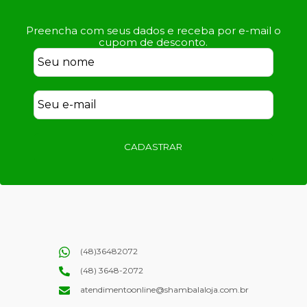
Preencha com seus dados e receba por e-mail o
cupom de desconto.
CADASTRAR
(48)36482072
(48) 3648-2072
atendimentoonline@shambalaloja.com.br