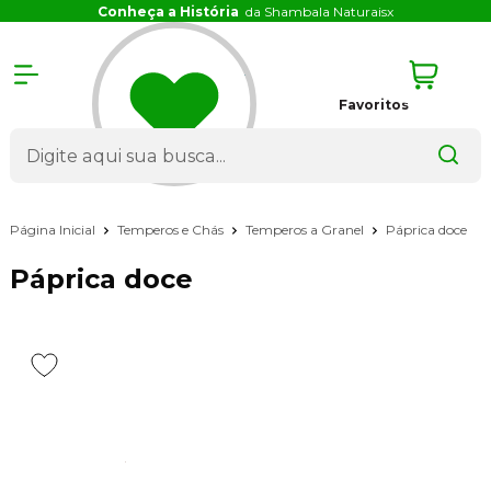
Conheça a História
da Shambala Naturais
x
Favoritos
Página Inicial
Temperos e Chás
Temperos a Granel
Páprica doce
Páprica doce