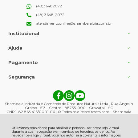
(48)36482072
(48) 3648-2072
atendimentoonline@shambalaloja.com.br
Institucional
Ajuda
Pagamento
Segurança
Shambala Indústria e Comércio de Produtos Naturais Ltda., Rua Angelin
Grasso - 513 - Centro - 88735-000 - Gravatal - SC
CNPJ: 82.863.416/0001-06 | © Todos os direitos reservados - Shambala
Naturais - 2026
Utilizamos seus dados para analisar e personalizar nossa loja virtual
durante a sua navegação e em serviços de terceiros parceiros. Ao
navegar pela loja virtual, você nos autoriza a coletar tais informações