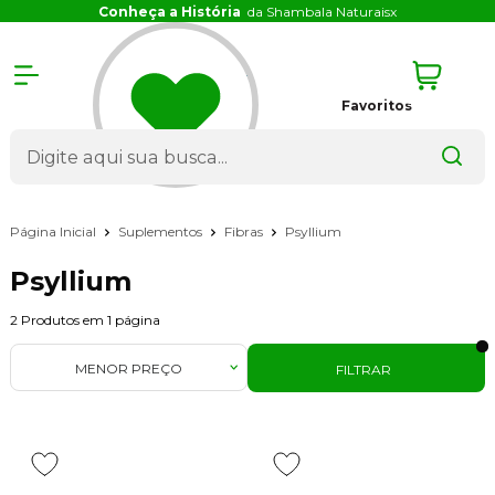
Conheça a História
da Shambala Naturais
x
Favoritos
Página Inicial
Suplementos
Fibras
Psyllium
Psyllium
2
Produtos em
1
página
MENOR PREÇO
FILTRAR