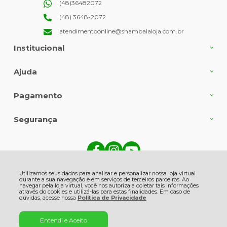
(48)36482072
(48) 3648-2072
atendimentoonline@shambalaloja.com.br
Institucional
Ajuda
Pagamento
Segurança
Shambala Indústria e Comércio de Produtos Naturais Ltda., Rua Angelin
Grasso - 513 - Centro - 88735-000 - Gravatal - SC
Utilizamos seus dados para analisar e personalizar nossa loja virtual
CNPJ: 82.863.416/0001-06 | © Todos os direitos reservados - Shambala
durante a sua navegação e em serviços de terceiros parceiros. Ao
Naturais - 2026
navegar pela loja virtual, você nos autoriza a coletar tais informações
através do cookies e utilizá-las para estas finalidades. Em caso de
dúvidas, acesse nossa
Política de Privacidade
Entendi e Aceito