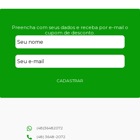
Preencha com seus dados e receba por e-mail o
cupom de desconto.
CADASTRAR
(48)36482072
(48) 3648-2072