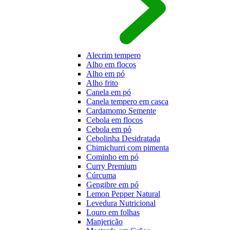
Alecrim tempero
Alho em flocos
Alho em pó
Alho frito
Canela em pó
Canela tempero em casca
Cardamomo Semente
Cebola em flocos
Cebola em pó
Cebolinha Desidratada
Chimichurri com pimenta
Cominho em pó
Curry Premium
Cúrcuma
Gengibre em pó
Lemon Pepper Natural
Levedura Nutricional
Louro em folhas
Manjericão