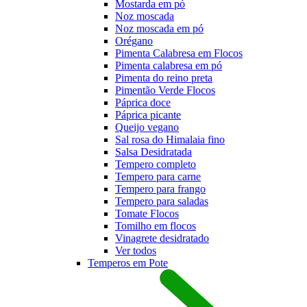
Mostarda em pó
Noz moscada
Noz moscada em pó
Orégano
Pimenta Calabresa em Flocos
Pimenta calabresa em pó
Pimenta do reino preta
Pimentão Verde Flocos
Páprica doce
Páprica picante
Queijo vegano
Sal rosa do Himalaia fino
Salsa Desidratada
Tempero completo
Tempero para carne
Tempero para frango
Tempero para saladas
Tomate Flocos
Tomilho em flocos
Vinagrete desidratado
Ver todos
Temperos em Pote