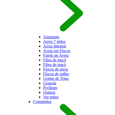
Amaranto
Arroz 7 grãos
Arroz Integral
Aveia em Flocos
Farelo de Aveia
Fibra de maç
Fibra de maç
Flocos de arroz
Flocos de milho
Germe de Trigo
Granola
Psyllium
Quinoa
Ver todos
Cogumelos