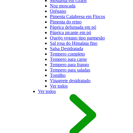
Mostarda em Grãos
Noz moscada
Orégano
Pimenta Calabresa em Flocos
Pimenta do reino
Páprica defumada em pó
Páprica picante em pó
Queijo vegano tipo parmesão
Sal rosa do Himalaia fino
Salsa Desidratada
Tempero completo
Tempero para carne
Tempero para frango
Tempero para saladas
Tomilho
Vinagrete desidratado
Ver todos
Ver todos