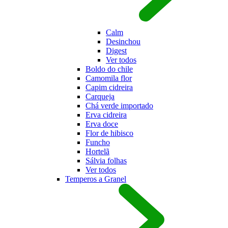
Calm
Desinchou
Digest
Ver todos
Boldo do chile
Camomila flor
Capim cidreira
Carqueja
Chá verde importado
Erva cidreira
Erva doce
Flor de hibisco
Funcho
Hortel
Sálvia folhas
Ver todos
Temperos a Granel