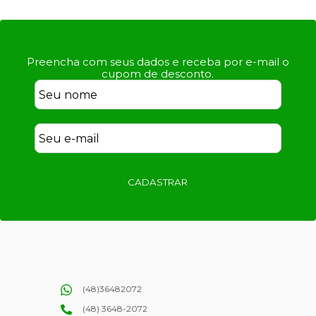
Preencha com seus dados e receba por e-mail o
cupom de desconto.
CADASTRAR
(48)36482072
(48) 3648-2072