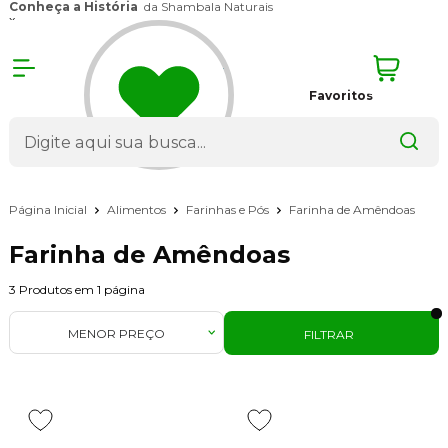
Conheça a História
da Shambala Naturais
x
Favoritos
Página Inicial
Alimentos
Farinhas e Pós
Farinha de Amêndoas
Farinha de Amêndoas
3
Produtos em
1
página
MENOR PREÇO
FILTRAR