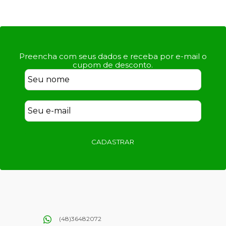
Preencha com seus dados e receba por e-mail o
cupom de desconto.
CADASTRAR
(48)36482072