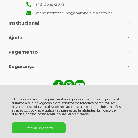
(48) 3648-2072
atendimentoonline@shambalaloja.com.br
Institucional
Ajuda
Pagamento
Segurança
Shambala Indústria e Comércio de Produtos Naturais Ltda., Rua Angelin
Grasso - 513 - Centro - 88735-000 - Gravatal - SC
Utilizamos seus dados para analisar e personalizar nossa loja virtual
CNPJ: 82.863.416/0001-06 | © Todos os direitos reservados - Shambala
durante a sua navegação e em serviços de terceiros parceiros. Ao
Naturais - 2026
navegar pela loja virtual, você nos autoriza a coletar tais informações
através do cookies e utilizá-las para estas finalidades. Em caso de
dúvidas, acesse nossa
Política de Privacidade
Entendi e Aceito