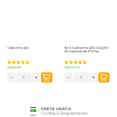
Coenzima q10
Kit 3 Coenzima Q10 (CoQ10)
60 cápsulas de 470mg
R$ 89,80
R$ 299,70
-
+
-
+
FRETE GRÁTIS
Confira o Regulamento