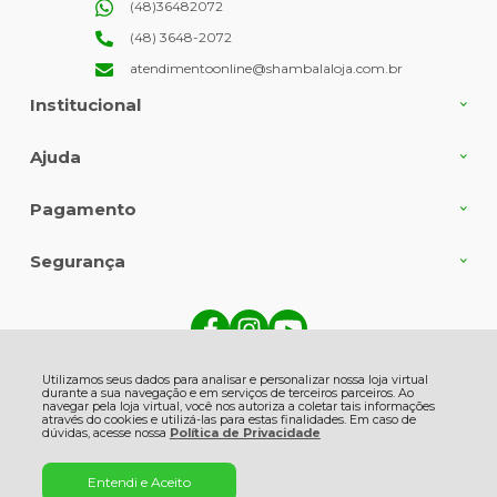
(48)36482072
(48) 3648-2072
atendimentoonline@shambalaloja.com.br
Institucional
Ajuda
Pagamento
Segurança
Shambala Indústria e Comércio de Produtos Naturais Ltda., Rua Angelin
Grasso - 513 - Centro - 88735-000 - Gravatal - SC
Utilizamos seus dados para analisar e personalizar nossa loja virtual
CNPJ: 82.863.416/0001-06 | © Todos os direitos reservados - Shambala
durante a sua navegação e em serviços de terceiros parceiros. Ao
Naturais - 2026
navegar pela loja virtual, você nos autoriza a coletar tais informações
através do cookies e utilizá-las para estas finalidades. Em caso de
dúvidas, acesse nossa
Política de Privacidade
Entendi e Aceito