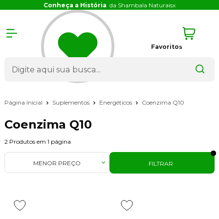
Conheça a História
da Shambala Naturais
x
Favoritos
Página Inicial
Suplementos
Energéticos
Coenzima Q10
Coenzima Q10
2
Produtos em
1
página
MENOR PREÇO
FILTRAR