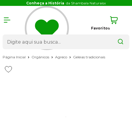
Conheça a História
da Shambala Naturais
x
Favoritos
Página Inicial
Orgânicos
Agreco
Geleias tradicionais