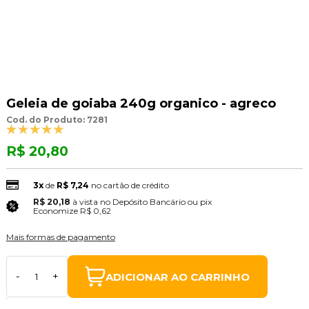
Geleia de goiaba 240g organico - agreco
Cod. do Produto: 7281
R$ 20,80
3x
de
R$ 7,24
no cartão de crédito
R$ 20,18
à vista no Depósito Bancário ou pix
(3% Desconto)
Economize
R$ 0,62
Mais formas de pagamento
ADICIONAR AO CARRINHO
-
+