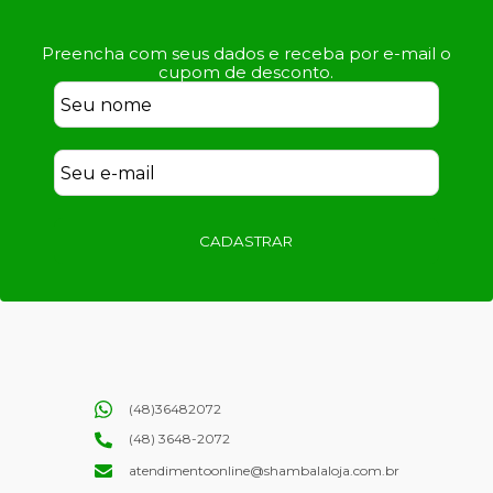
Preencha com seus dados e receba por e-mail o
cupom de desconto.
CADASTRAR
(48)36482072
(48) 3648-2072
atendimentoonline@shambalaloja.com.br