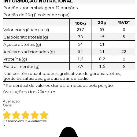
INFORMAÇÃO NUTRICIONAL
Porções por embalagem: 12 porções
Porção de 20g (1 colher de sopa)
20g
%VD*
100g
Valor energético (kcal)
297
59
3
Carboidratos totais (g)
73
15
5
Açúcares totais (g)
54
11
Açúcares adicionados (g)
54
11
22
Proteína (g)
0
1,2
0,2
Fibra alimentar (g)
7,9
1,6
6
Não contém quantidades significativas de gorduras totais,
gorduras saturadas, gorduras trans e sódio.
* Percentual de valores diários fornecidos pela porção.
Avaliações dos Clientes
Avaliação
Geral
5
Baseado em
2
Avaliações
5