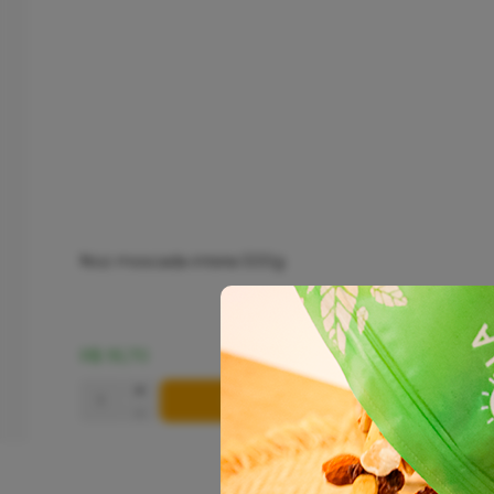
Noz moscada inteira 500g
R$ 95,70
+
COMPRAR
-