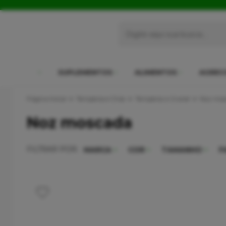
SUPLEMENTOS
ALIMENTOS
AGREC
Página Inicial
Temperos e Chás
Temperos a Granel
Noz mos
Noz moscada
FILTRAR POR:
MARCA
COR
TAMANHO
F