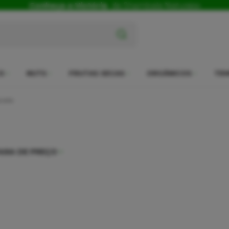
Conheça a História
da Shambala Naturais
x
O
NUTS
FRUTAS SECAS
ORGÂNICOS
TEM
cada
AIXA DE PREÇO