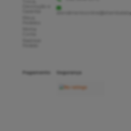
Troca,
Devolução e
Garantia
atendimentoonline@shambalaloj
Meus
Pedidos
Minha
Conta
Rastrear
Pedido
Pagamento
Segurança