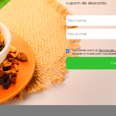
cupom de desconto.
FRETE GRÁTIS
PARCEL
Confira o Regulamento
No Cartão
Concordo com os
Termos de 
receber e-mails com novidade
Ca