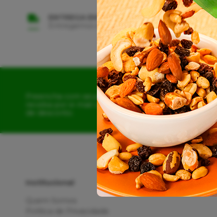
ENTREGA EM TODO BRASIL
Entregamos em Todo Território Nacional
Preencha com seus dados e
receba por e-mail o cupom
de desconto.
Institucional
Quem Somos
Política de Privacidade