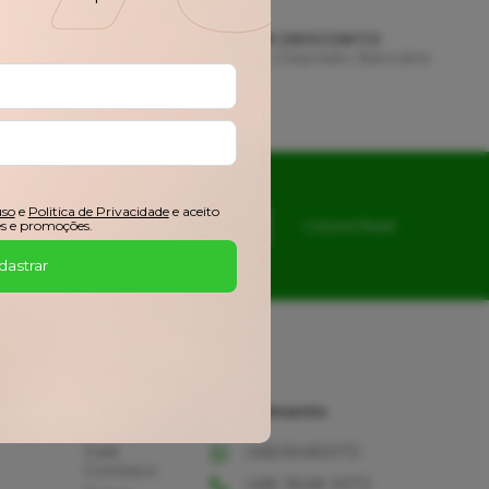
AMENTO
3% DE DESCONTO
 de Crédito
Pix ou Depósito Bancário
uso
e
Politica de Privacidade
e aceito
s e promoções.
CADASTRAR
dastrar
Ajuda
Atendimento
Fale
(48)36482072
Conosco
(48) 3648-2072