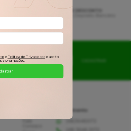
AMENTO
3% DE DESCONTO
 de Crédito
Pix ou Depósito Bancário
uso
e
Politica de Privacidade
e aceito
s e promoções.
CADASTRAR
dastrar
Ajuda
Atendimento
Fale
(48)36482072
Conosco
(48) 3648-2072