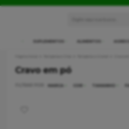
SUPLEMENTOS
ALIMENTOS
AGREC
Página Inicial
Temperos e Chás
Temperos a Granel
Cravo e
Cravo em pó
FILTRAR POR:
MARCA
COR
TAMANHO
F