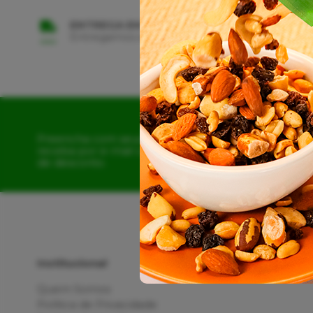
ENTREGA EM TODO BRASIL
Entregamos em Todo Território Nacional
Preencha com seus dados e
receba por e-mail o cupom
de desconto.
Institucional
Quem Somos
Política de Privacidade