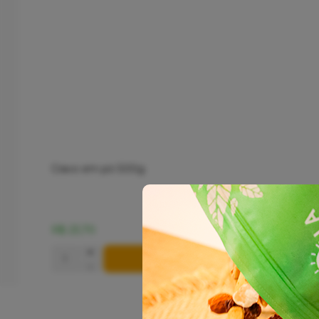
Cravo em pó 500g
R$ 23,70
+
COMPRAR
-