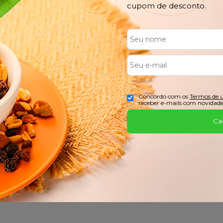
cupom de desconto.
FRETE GRÁTIS
PARCEL
Confira o Regulamento
No Cartão
Concordo com os
Termos de 
receber e-mails com novidade
Ca