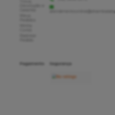
Troca,
Devolução e
Garantia
atendimentoonline@shambalaloj
Meus
Pedidos
Minha
Conta
Rastrear
Pedido
Pagamento
Segurança