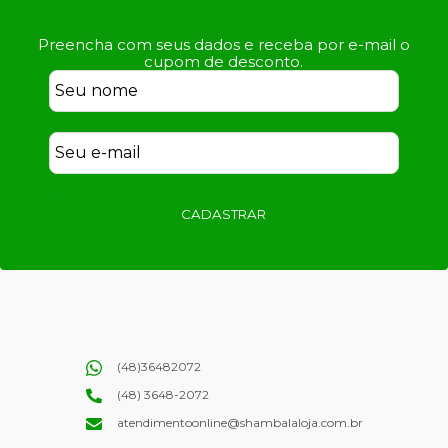
Preencha com seus dados e receba por e-mail o
cupom de desconto.
CADASTRAR
(48)36482072
(48) 3648-2072
atendimentoonline@shambalaloja.com.br