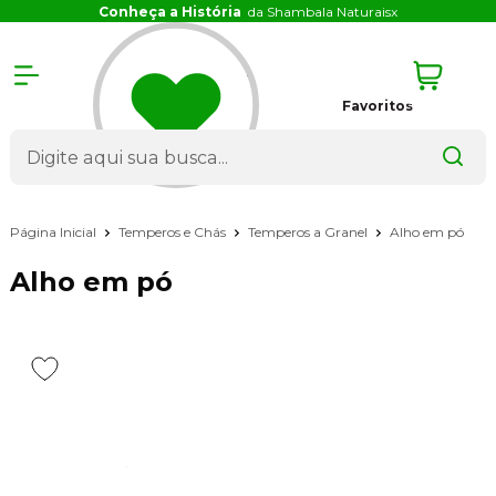
Conheça a História
da Shambala Naturais
x
Favoritos
Página Inicial
Temperos e Chás
Temperos a Granel
Alho em pó
Alho em pó