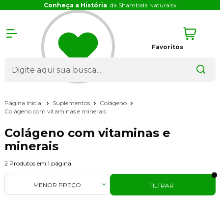
Conheça a História
da Shambala Naturais
x
Favoritos
Página Inicial
Suplementos
Colágeno
Colágeno com vitaminas e minerais
Colágeno com vitaminas e
minerais
2
Produtos em
1
página
MENOR PREÇO
FILTRAR