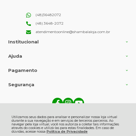
(48)36482072
(48) 3648-2072
atendimentoonline@shambalaloja.com.br
Institucional
Ajuda
Pagamento
Segurança
Shambala Indústria e Comércio de Produtos Naturais Ltda., Rua Angelin
Grasso - 513 - Centro - 88735-000 - Gravatal - SC
Utilizamos seus dados para analisar e personalizar nossa loja virtual
CNPJ: 82.863.416/0001-06 | © Todos os direitos reservados - Shambala
durante a sua navegação e em serviços de terceiros parceiros. Ao
Naturais - 2026
navegar pela loja virtual, você nos autoriza a coletar tais informações
através do cookies e utilizá-las para estas finalidades. Em caso de
dúvidas, acesse nossa
Política de Privacidade