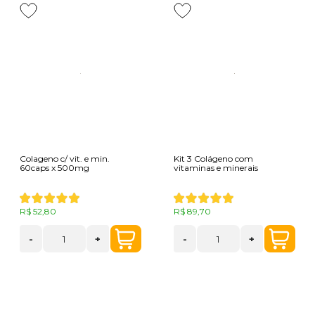
Colageno c/ vit. e min.
Kit 3 Colágeno com
60caps x 500mg
vitaminas e minerais
R$ 52,80
R$ 89,70
-
+
-
+