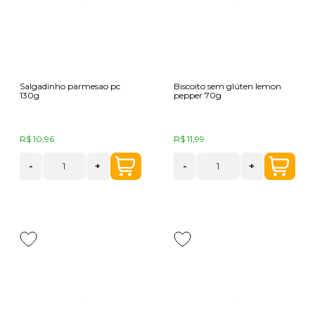
Salgadinho parmesao pc
Biscoito sem glúten lemon
130g
pepper 70g
R$ 10,96
R$ 11,99
-
+
-
+