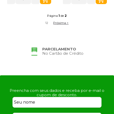
Página
1
de
2
1
2
Próxima >
PARCELAMENTO
No Cartão de Crédito
Preencha com seus dados e receba por e-mail o
cupom de desconto.