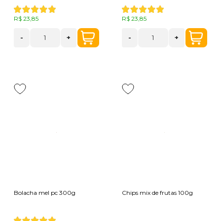
R$ 23,85
R$ 23,85
-
+
-
+
Bolacha mel pc 300g
Chips mix de frutas 100g