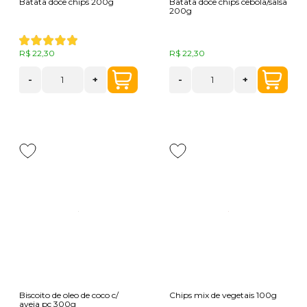
Batata doce chips 200g
Batata doce chips cebola/salsa
200g
R$ 22,30
R$ 22,30
-
+
-
+
Biscoito de oleo de coco c/
Chips mix de vegetais 100g
aveia pc 300g