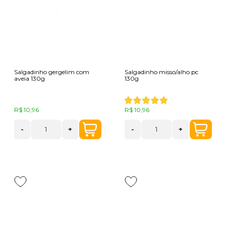
Salgadinho gergelim com
Salgadinho misso/alho pc
aveia 130g
130g
R$ 10,96
R$ 10,96
-
+
-
+