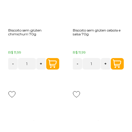
Biscoito sem glúten
Biscoito sem glúten cebola e
chimichurri 70g
salsa 70g
R$ 11,99
R$ 11,99
-
+
-
+