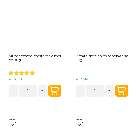
Milho tostado mostarda e mel
Batata doce chips cebola/salsa
pc 90g
50g
R$ 7,90
R$ 9,40
-
+
-
+