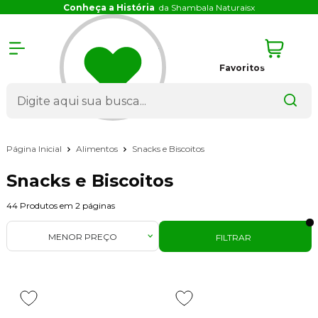
Conheça a História
da Shambala Naturais
x
Favoritos
Página Inicial
Alimentos
Snacks e Biscoitos
Snacks e Biscoitos
44
Produtos em
2
páginas
MENOR PREÇO
FILTRAR