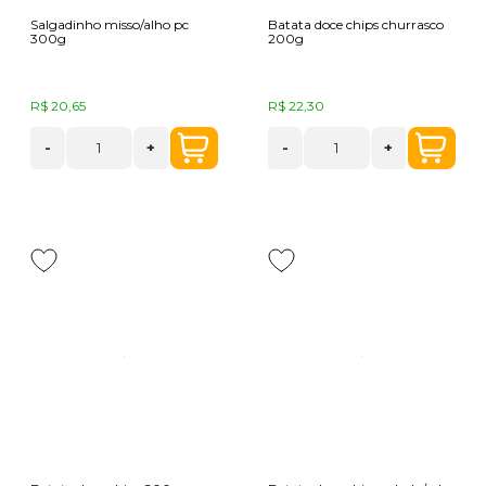
Salgadinho misso/alho pc
Batata doce chips churrasco
300g
200g
R$ 20,65
R$ 22,30
-
+
-
+