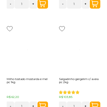
-
+
-
+
Milho tostado mostarda e mel
Salgadinho gergelim c/ aveia
pc 1kg.
pc 2kg
R$ 62,20
R$ 103,85
-
+
-
+