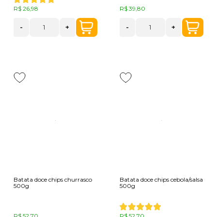
R$ 26,98
R$ 39,80
-
+
-
+
Batata doce chips churrasco
Batata doce chips cebola/salsa
500g
500g
R$ 52,70
R$ 52,70