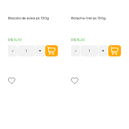
Biscoito de aveia pc 130g
Bolacha mel pc 130g
R$ 14,10
R$ 15,20
-
+
-
+