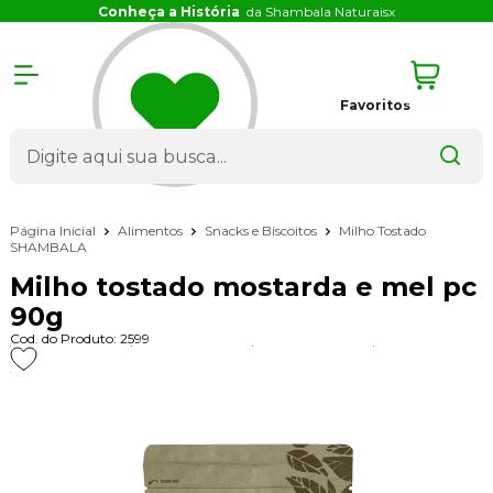
Conheça a História
da Shambala Naturais
x
Favoritos
Página Inicial
Alimentos
Snacks e Biscoitos
Milho Tostado
SHAMBALA
Milho tostado mostarda e mel pc
90g
Cod. do Produto: 2599