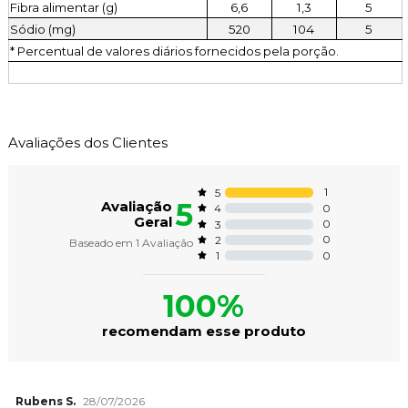
Fibra alimentar (g)
6,6
1,3
5
Sódio (mg)
520
104
5
* Percentual de valores diários fornecidos pela porção.
Avaliações dos Clientes
1
5
5
Avaliação
0
4
Geral
0
3
0
2
Baseado em
1
Avaliação
0
1
100%
recomendam esse produto
Rubens S.
28/07/2026