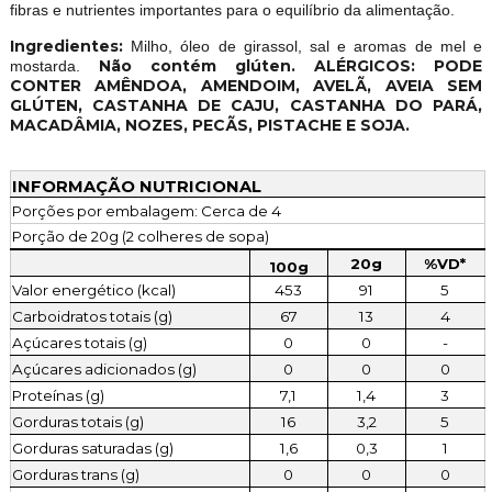
fibras e nutrientes importantes para o equilíbrio da alimentação.
Ingredientes:
Milho, óleo de girassol, sal e aromas de mel e
Não contém glúten. ALÉRGICOS: PODE
mostarda.
CONTER AMÊNDOA, AMENDOIM, AVELÃ, AVEIA SEM
GLÚTEN, CASTANHA DE CAJU, CASTANHA DO PARÁ,
MACADÂMIA, NOZES, PECÃS, PISTACHE E SOJA.
INFORMAÇÃO NUTRICIONAL
Porções por embalagem: Cerca de 4
Porção de 20g (2 colheres de sopa)
20g
%VD*
100g
Valor energético (kcal)
453
91
5
Carboidratos totais (g)
67
13
4
Açúcares totais (g)
0
0
-
Açúcares adicionados (g)
0
0
0
Proteínas (g)
7,1
1,4
3
Gorduras totais (g)
16
3,2
5
Gorduras saturadas (g)
1,6
0,3
1
Gorduras trans (g)
0
0
0