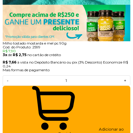
Milho tostado mostarda e mel pc 90g
Cod. do Produto: 2599
R$ 7,90
3x
de
R$ 2,75
no cartão de crédito
R$ 7,66
à vista no Depósito Bancário ou pix
(3% Desconto)
Economize
R$
0,24
Mais formas de pagamento
-
+
Adicionar ao