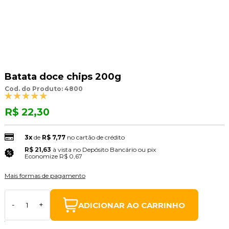
Batata doce chips 200g
Cod. do Produto: 4800
R$ 22,30
3x
de
R$ 7,77
no cartão de crédito
R$ 21,63
à vista no Depósito Bancário ou pix
(3% Desconto)
Economize
R$ 0,67
Mais formas de pagamento
ADICIONAR AO CARRINHO
-
+