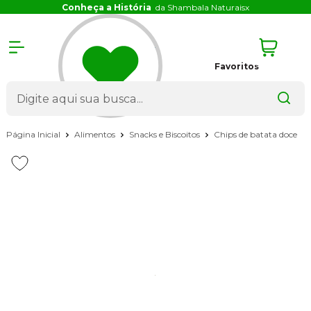
Conheça a História
da Shambala Naturais
x
Favoritos
Página Inicial
Alimentos
Snacks e Biscoitos
Chips de batata doce