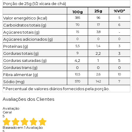
Porção de 25g (1/2 xícara de chá)
25g
%VD*
100g
Valor energético (kcal)
385
96
5
Carboidratos totais (g)
70
17
6
Açúcares totais (g)
-
15
3,8
Açúcares adicionados (g)
0
0
0
Proteínas (g)
5,5
1,4
3
Gorduras totais (g)
2,2
3
9
Gorduras saturadas (g)
4,2
1
5
Gorduras trans (g)
0
0
0
Fibra alimentar (g)
10,5
2,6
10
Sódio (mg)
570
142
7
* Percentual de valores diários fornecidos pela porção.
Avaliações dos Clientes
Avaliação
Geral
5
Baseado em
1
Avaliação
5