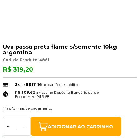
Uva passa preta flame s/semente 10kg
argentina
Cod. do Produto: 4881
R$ 319,20
3x
de
R$ 111,16
no cartão de crédito
R$ 309,62
à vista no Depósito Bancário ou pix
(3% Desconto)
Economize
R$ 9,58
Mais formas de pagamento
ADICIONAR AO CARRINHO
-
+