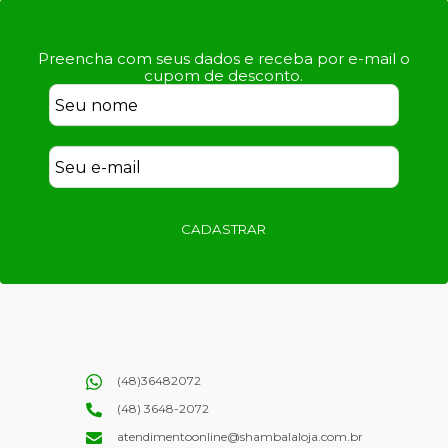
Preencha com seus dados e receba por e-mail o
cupom de desconto.
CADASTRAR
(48)36482072
(48) 3648-2072
atendimentoonline@shambalaloja.com.br