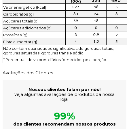
30g
%VD*
100g
Valor energético (kcal)
327
98
5
Carboidratos (g)
80
24
8
Açúcares totais (g)
59
18
Açúcares adicionados (g)
0
0
0
Proteínas (g)
2
3
0,9
Fibra alimentar (g)
4
1,2
5
Não contém quantidades significativas de gorduras totais,
gorduras saturadas, gorduras trans e sódio.
* Percentual de valores diários fornecidos pela porção.
Avaliações dos Clientes
Nossos clientes falam por nós!
veja algumas avaliações de produtos da nossa
loja.
99%
dos clientes recomendam nossos produtos