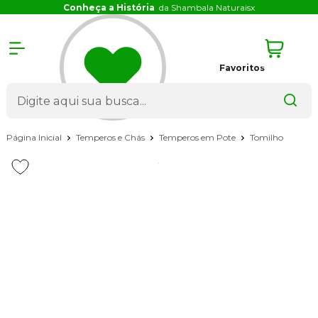
Conheça a História
da Shambala Naturais
x
Favoritos
Página Inicial
Temperos e Chás
Temperos em Pote
Tomilho