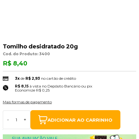
Tomilho desidratado 20g
Cod. do Produto: 3400
R$ 8,40
3x
de
R$ 2,93
no cartão de crédito
R$ 8,15
à vista no Depósito Bancário ou pix
(3% Desconto)
Economize
R$ 0,25
Mais formas de pagamento
ADICIONAR AO CARRINHO
-
+