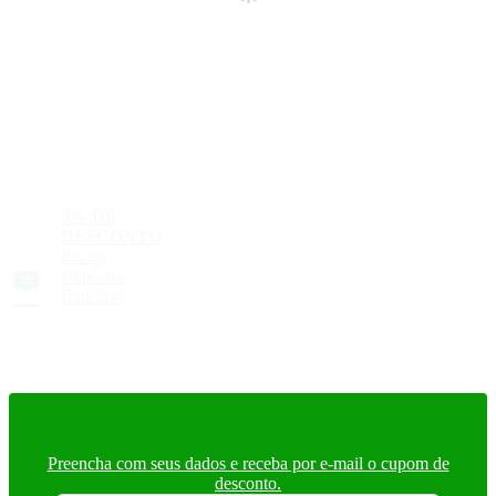
3% DE
DESCONTO
Pix ou
Depósito
Bancário
Preencha com seus dados e receba por e-mail o cupom de
desconto.