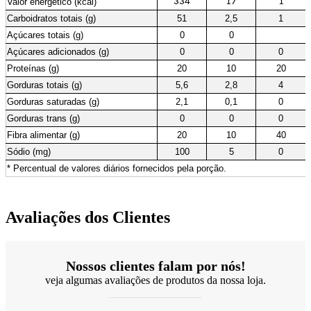
Valor energético (kcal)
334
17
1
Carboidratos totais (g)
51
2,5
1
Açúcares totais (g)
0
0
Açúcares adicionados (g)
0
0
0
Proteínas (g)
20
10
20
Gorduras totais (g)
5,6
2,8
4
Gorduras saturadas (g)
2,1
0,1
0
Gorduras trans (g)
0
0
0
Fibra alimentar (g)
20
10
40
Sódio (mg)
100
5
0
* Percentual de valores diários fornecidos pela porção.
Avaliações dos Clientes
Nossos clientes falam por nós!
veja algumas avaliações de produtos da nossa loja.