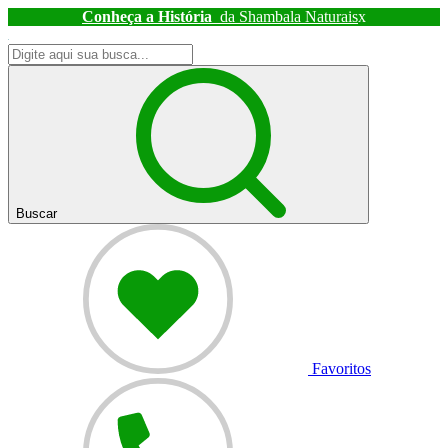
Conheça a História
da Shambala Naturais
x
Buscar
Favoritos