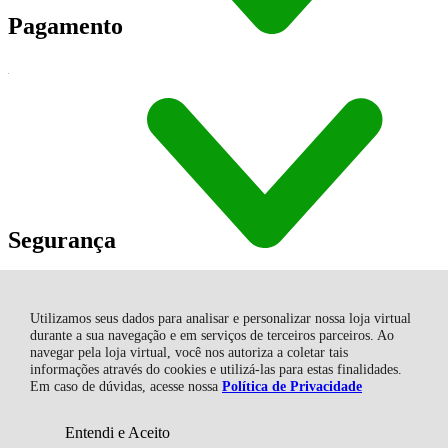
Pagamento
Segurança
Utilizamos seus dados para analisar e personalizar nossa loja virtual
durante a sua navegação e em serviços de terceiros parceiros. Ao
navegar pela loja virtual, você nos autoriza a coletar tais
informações através do cookies e utilizá-las para estas finalidades.
Shambala Indústria e Comércio de Produtos Naturais Ltda., Rua
Em caso de dúvidas, acesse nossa
Política de Privacidade
Angelin Grasso - 513 - Centro - 88735-000 - Gravatal - SC
CNPJ: 82.863.416/0001-06 | © Todos os direitos reservados -
Shambala Naturais - 2026
Entendi e Aceito
ADICIONAR AO
R$ 29,85