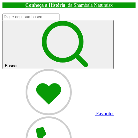
Conheça a História
da Shambala Naturais
x
Buscar
Favoritos