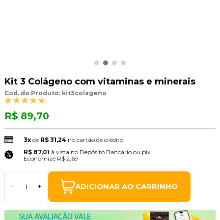
Kit 3 Colágeno com vitaminas e minerais
Cod. do Produto: kit3colageno
R$ 89,70
3x
de
R$ 31,24
no cartão de crédito
R$ 87,01
à vista no Depósito Bancário ou pix
(3% Desconto)
Economize
R$ 2,69
ADICIONAR AO CARRINHO
-
+