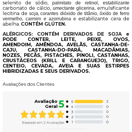
selenito de sódio,
palmitato de retinol, estabilizante
carbonato de cálcio,
emulsificante
umectante glicerina,
lecitina de soja,
corantes dióxido de titânio, óxido de ferro
estabilizante cera de
vermelho, carmim e azorrubina e
abelha.
CONTÉM GLÚTEN.
ALÉRGICOS: CONTÉM DERIVADOS DE SOJA e
PODE CONTER
, LEITE, PEIXE, OVOS,
AMENDOIM, AMÊNDOA, AVELÃS, CASTANHA-DE-
CAJU, CASTANHA-DO-PARÁ, MACADÂMIAS,
NOZES, PECÃS, PISTACHES, PINOLI, CASTANHAS,
CRUSTÁCEOS (KRILL E CARANGUEJO), TRIGO,
CENTEIO, CEVADA, AVEIA E SUAS ESTIRPES
HIBRIDIZADAS E SEUS DERIVADOS.
Avaliações dos Clientes
5
Avaliação
2
5
Geral
0
4
0
3
0
2
0
1
Baseado em
2
Avaliações