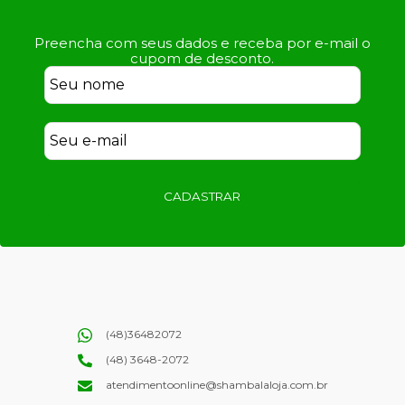
Preencha com seus dados e receba por e-mail o
cupom de desconto.
CADASTRAR
(48)36482072
(48) 3648-2072
atendimentoonline@shambalaloja.com.br