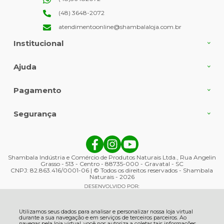
(48) 3648-2072
atendimentoonline@shambalaloja.com.br
Institucional
Ajuda
Pagamento
Segurança
Shambala Indústria e Comércio de Produtos Naturais Ltda., Rua Angelin
Grasso - 513 - Centro - 88735-000 - Gravatal - SC
CNPJ: 82.863.416/0001-06 | © Todos os direitos reservados - Shambala
Naturais - 2026
Utilizamos seus dados para analisar e personalizar nossa loja virtual
durante a sua navegação e em serviços de terceiros parceiros. Ao
navegar pela loja virtual, você nos autoriza a coletar tais informações