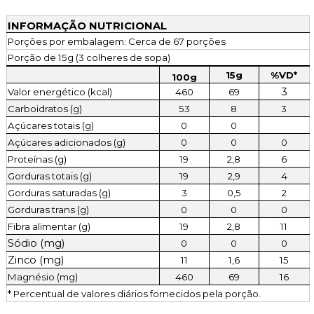
INFORMAÇÃO NUTRICIONAL
Porções por embalagem: Cerca de 67 porções
Porção de 15g (3 colheres de sopa)
15g
%VD*
100g
3
Valor energético (kcal)
460
69
Carboidratos (g)
53
8
3
Açúcares totais (g)
0
0
Açúcares adicionados (g)
0
0
0
Proteínas (g)
19
2,8
6
Gorduras totais (g)
19
2,9
4
Gorduras saturadas (g)
3
0,5
2
Gorduras trans (g)
0
0
0
Fibra alimentar (g)
19
2,8
11
Sódio (mg)
0
0
0
Zinco (mg)
11
1,6
15
Magnésio (mg)
460
69
16
* Percentual de valores diários fornecidos pela porção.