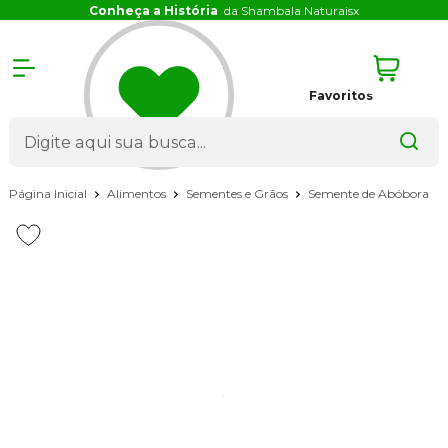
Conheça a História
da Shambala Naturais
x
Favoritos
Página Inicial
Alimentos
Sementes e Grãos
Semente de Abóbora