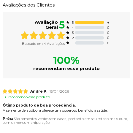
Avaliações dos Clientes
5
Avaliação
4
5
Geral
0
4
0
3
0
2
0
1
Baseado em
4
Avaliações
100%
recomendam esse produto
Andre P.
15/04/2026
Eu recomendo esse produto.
Ótimo produto de boa procedência.
A semente de abóbora oferece um poderoso beneficio à saúde.
Prós:
São sementes verdes sem casca, portanto em seu estado mais puro,
com o menos manipulação.