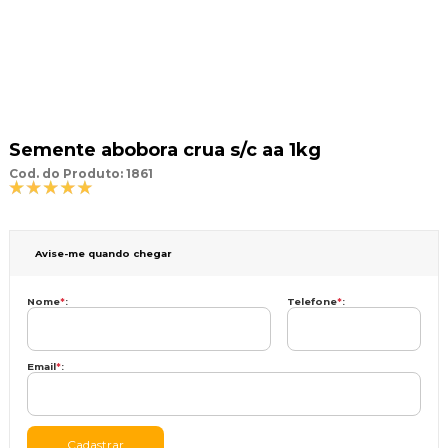
Semente abobora crua s/c aa 1kg
Cod. do Produto: 1861
Avise-me quando chegar
Nome
*
:
Telefone
*
:
Email
*
: