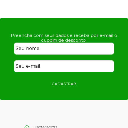
Preencha com seus dados e receba por e-mail o
cupom de desconto.
CADASTRAR
(48)36482072