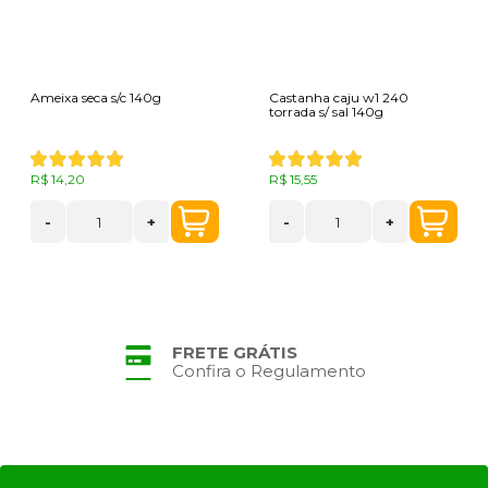
Ameixa seca s/c 140g
Castanha caju w1 240
torrada s/ sal 140g
R$ 14,20
R$ 15,55
-
+
-
+
FRETE GRÁTIS
Confira o Regulamento