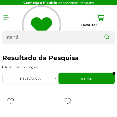
Conheça a História
da Shambala Naturais
x
Favoritos
Resultado da Pesquisa
8
Produtos em
1
página
RELEVÂNCIA
FILTRAR