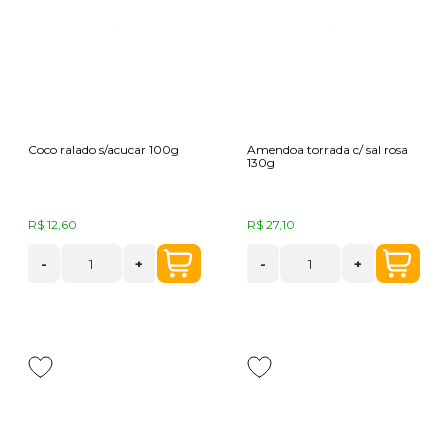
Coco ralado s/acucar 100g
Amendoa torrada c/ sal rosa
130g
R$ 12,60
R$ 27,10
-
+
-
+