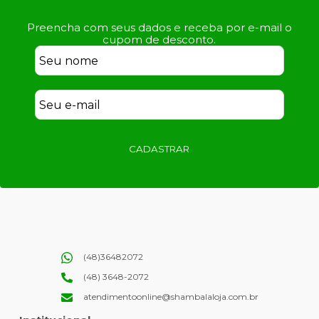
Preencha com seus dados e receba por e-mail o
cupom de desconto.
CADASTRAR
(48)36482072
(48) 3648-2072
atendimentoonline@shambalaloja.com.br