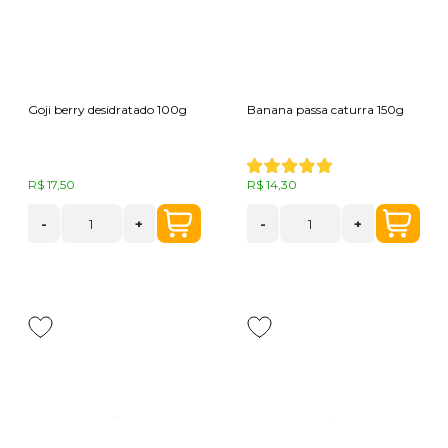
Goji berry desidratado 100g
Banana passa caturra 150g
R$ 17,50
R$ 14,30
-
+
-
+