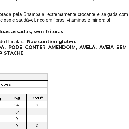
orada pela Shambala, extremamente crocante e salgada com s
ioso e saudável, rico em fibras, vitaminas e minerais!
as assadas, sem frituras.
Não contém glúten.
do Himalaia.
A. PODE CONTER AMENDOIM, AVELÃ, AVEIA SEM 
PISTACHE
orções
15g
%VD*
g
94
9
3,2
1
0
0
0