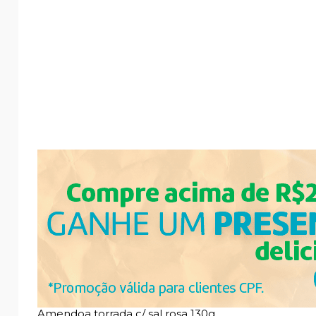
Amendoa torrada c/ sal rosa 130g