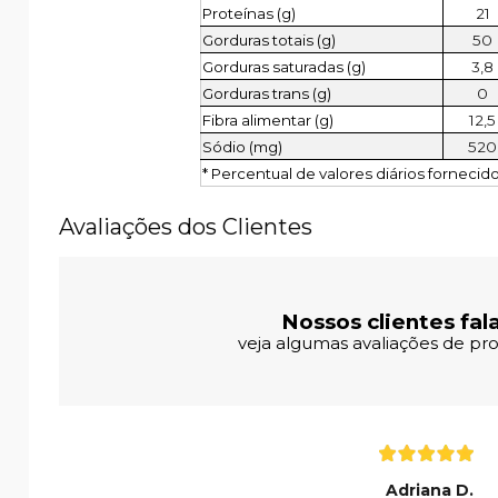
Proteínas (g)
21
Gorduras totais (g)
50
Gorduras saturadas (g)
3,8
Gorduras trans (g)
0
Fibra alimentar (g)
12,5
Sódio (mg)
520
* Percentual de valores diários fornecid
Avaliações dos Clientes
Nossos clientes fal
veja algumas avaliações de pro
Adriana D.