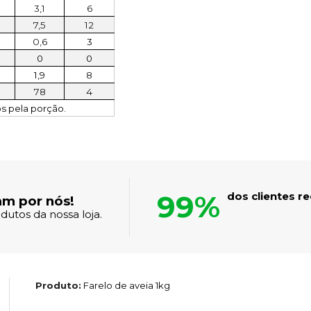
3,1
6
7,5
12
0,6
3
0
0
1,9
8
78
4
os pela porção.
99%
dos clientes 
am por nós!
dutos da nossa loja.
Produto:
Farelo de aveia 1kg