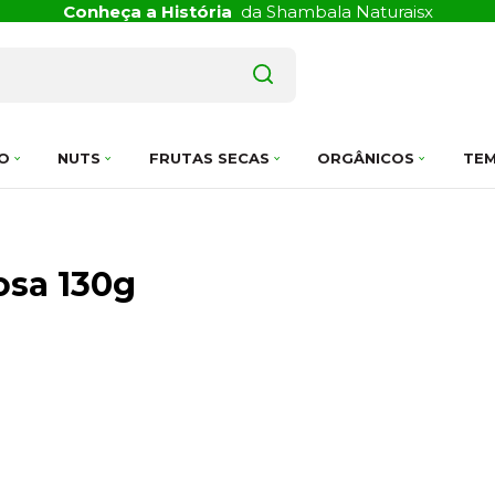
Conheça a História
da Shambala Naturais
x
O
NUTS
FRUTAS SECAS
ORGÂNICOS
TEM
osa 130g