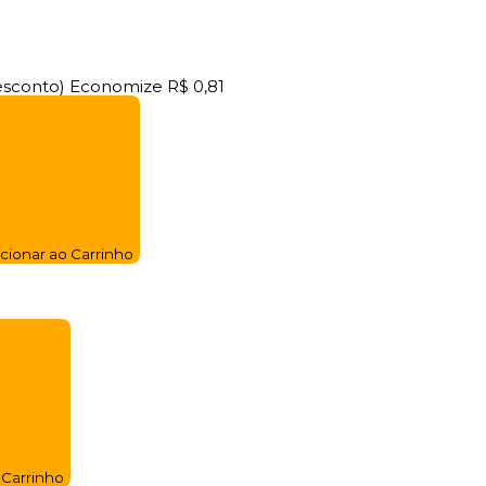
esconto)
Economize
R$ 0,81
cionar ao Carrinho
 Carrinho