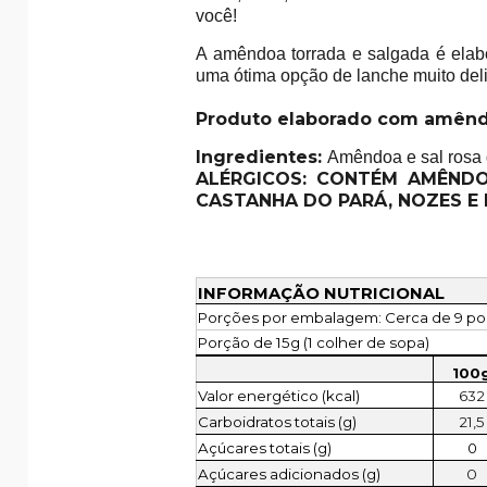
você!
A amêndoa torrada e salgada é elab
uma ótima opção de lanche muito delic
Produto elaborado com amêndo
Ingredientes:
Amêndoa e sal rosa 
ALÉRGICOS: CONTÉM AMÊNDO
CASTANHA DO PARÁ, NOZES E 
INFORMAÇÃO NUTRICIONAL
Porções por embalagem: Cerca de 9 p
Porção de 15g (1 colher de sopa)
100
Valor energético (kcal)
632
Carboidratos totais (g)
21,5
Açúcares totais (g)
0
Açúcares adicionados (g)
0