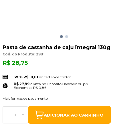
Pasta de castanha de caju integral 130g
Cod. do Produto: 2981
R$ 28,75
3x
de
R$ 10,01
no cartão de crédito
R$ 27,89
à vista no Depósito Bancário ou pix
(3% Desconto)
Economize
R$ 0,86
Mais formas de pagamento
ADICIONAR AO CARRINHO
-
+