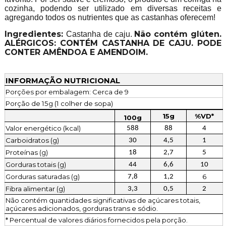
cozinha, podendo ser utilizado em diversas receitas e
agregando todos os nutrientes que as castanhas oferecem!
Ingredientes:
Não contém glúten.
Castanha de caju.
ALÉRGICOS: CONTÉM CASTANHA DE CAJU. PODE
CONTER AMÊNDOA E AMENDOIM.
INFORMAÇÃO NUTRICIONAL
Porções por embalagem: Cerca de 9
Porção de 15g (1 colher de sopa)
15g
%VD*
100g
Valor energético (kcal)
588
88
4
Carboidratos (g)
30
4,5
1
Proteínas (g)
18
2,7
5
Gorduras totais (g)
44
6,6
10
Gorduras saturadas (g)
6
7,8
1,2
Fibra alimentar (g)
3,3
0,5
2
Não contém quantidades significativas de açúcares totais,
açúcares adicionados, gorduras trans e sódio.
* Percentual de valores diários fornecidos pela porção.