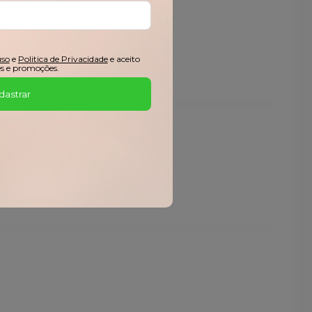
uso
e
Politica de Privacidade
e aceito
s e promoções.
dastrar