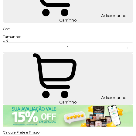
Adicionar ao
Carrinho
Cor:
..
Tamanho:
UN
-
+
Adicionar ao
Carrinho
Calcule Frete e Prazo