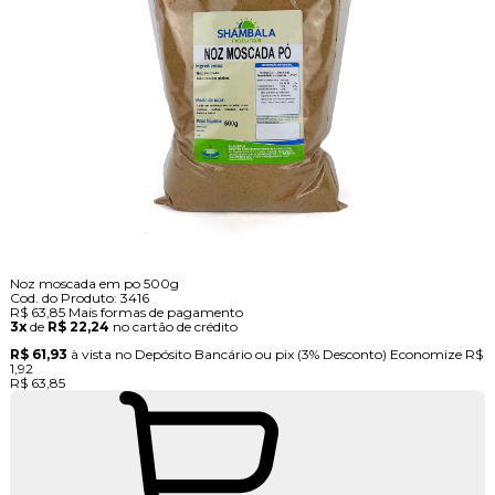
Noz moscada em po 500g
Cod. do Produto: 3416
R$ 63,85
Mais formas de pagamento
3x
de
R$ 22,24
no cartão de crédito
R$ 61,93
à vista no Depósito Bancário ou pix
(3% Desconto)
Economize
R$
1,92
R$ 63,85