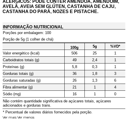
ALÉRGICOS: PODE CONTER AMÊNDOA, AMENDOIM,
AVELÃ, AVEIA SEM GLÚTEN, CASTANHA DE CAJU,
CASTANHA DO PARÁ, NOZES E PISTACHE.
INFORMAÇÃO NUTRICIONAL
Porções por embalagem: 100
Porção de 5g (1 colher de chá)
5g
%VD*
100g
Valor energético (kcal)
506
25
1
Carboidratos totais (g)
49
2,4
1
Proteínas (g)
5,8
0,3
1
Gorduras totais (g)
36
1,8
3
Gorduras saturadas (g)
26
1,3
6
Fibra alimentar (g)
21
1
4
Sódio (mg)
16
1
0
Não contém quantidade significativa de açúcares totais, açúcares
adicionados e gorduras trans.
* Percentual de valores diários fornecidos pela porção.
Ver mais
Ver menos