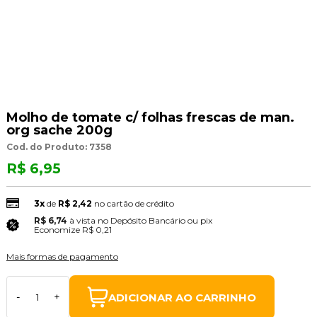
Molho de tomate c/ folhas frescas de man.
org sache 200g
Cod. do Produto: 7358
R$ 6,95
3x
de
R$ 2,42
no cartão de crédito
R$ 6,74
à vista no Depósito Bancário ou pix
(3% Desconto)
Economize
R$ 0,21
Mais formas de pagamento
ADICIONAR AO CARRINHO
-
+