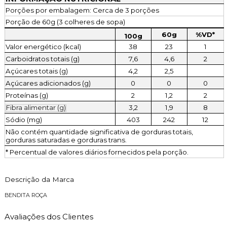
Porções por embalagem: Cerca de 3 porções
Porção de 60g (3 colheres de sopa)
60g
%VD*
100g
Valor energético (kcal)
38
23
1
Carboidratos totais (g)
7,6
4,6
2
Açúcares totais (g)
4,2
2,5
Açúcares adicionados (g)
0
0
0
Proteínas (g)
2
1,2
2
Fibra alimentar (g)
3,2
1,9
8
Sódio (mg)
403
242
12
Não contém quantidade significativa de gorduras totais,
gorduras saturadas e gorduras trans.
* Percentual de valores diários fornecidos pela porção.
Descrição da Marca
BENDITA ROÇA
Avaliações dos Clientes