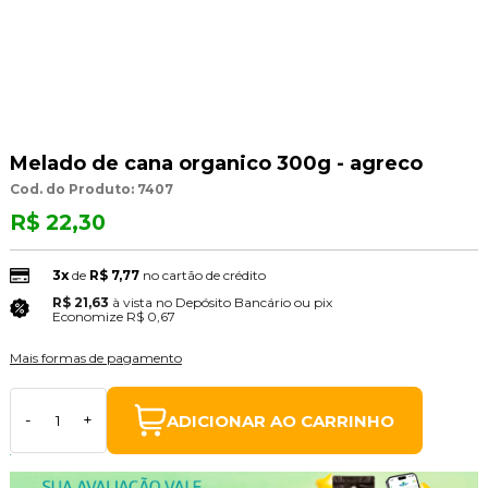
Melado de cana organico 300g - agreco
Cod. do Produto: 7407
R$ 22,30
3x
de
R$ 7,77
no cartão de crédito
R$ 21,63
à vista no Depósito Bancário ou pix
(3% Desconto)
Economize
R$ 0,67
Mais formas de pagamento
ADICIONAR AO CARRINHO
-
+