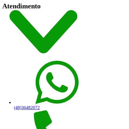
Atendimento
(48)36482072