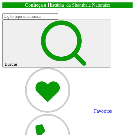
Conheça a História
da Shambala Naturais
x
Buscar
Favoritos