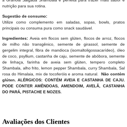
a Granola Salgada Shambala é perfeita para trazer mais sabor e
nutrição para sua rotina.
Sugestão de consumo:
Utilize como complemento em saladas, sopas, bowls, pratos
principais ou consuma pura como snack saudável.
Ingredientes:
Aveia em flocos sem glúten, flocos de arroz, flocos
de milho não transgênico, semente de girassol, semente de
gergelim integral, fibra de mandioca (isomaltoligossacarídeo), óleo
de coco, psyllium, castanha de caju, semente de abóbora, semente
de linhaça, farinha de aveia sem glúten, tempero completo
Shambala, alho frito, lemon pepper Shambala, curry Shambala, Sal
rosa do Himalaia, mix de tocoferóis e aroma natural.
Não contém
glúten. ALÉRGICOS: CONTÉM AVEIA E CASTANHA DE CAJU.
PODE CONTER AMÊNDOAS, AMENDOIM, AVELÃ, CASTANHA
DO PARÁ, PISTACHE E NOZES.
Avaliações dos Clientes