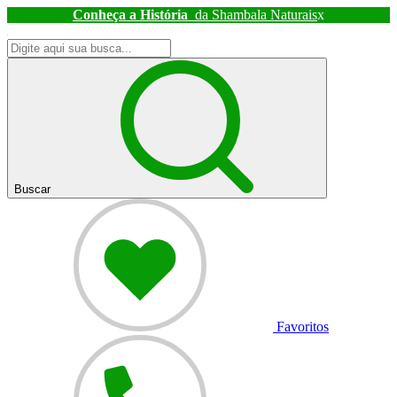
Conheça a História
da Shambala Naturais
x
Buscar
Favoritos