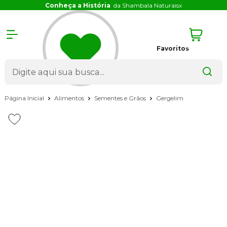
Conheça a História
da Shambala Naturais
x
Favoritos
Página Inicial
Alimentos
Sementes e Grãos
Gergelim