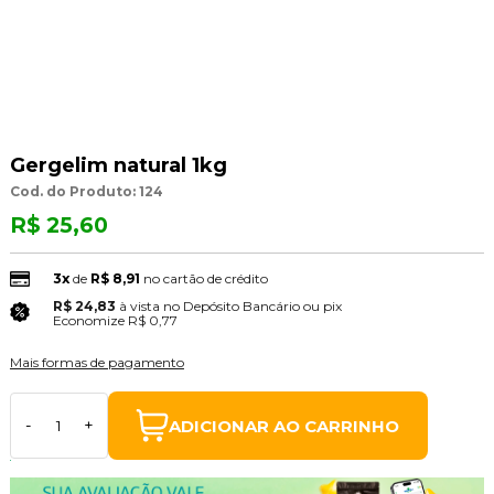
Gergelim natural 1kg
Cod. do Produto: 124
R$ 25,60
3x
de
R$ 8,91
no cartão de crédito
R$ 24,83
à vista no Depósito Bancário ou pix
(3% Desconto)
Economize
R$ 0,77
Mais formas de pagamento
ADICIONAR AO CARRINHO
-
+