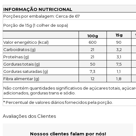
INFORMAÇÃO NUTRICIONAL
Porções por embalagem: Cerca de 67
Porção de 15g (1 colher de sopa)
15g
100g
Valor energético (kcal)
600
90
Carboidratos (g)
21
3,2
Proteínas (g)
21
3,1
Gorduras totais (g)
50
7,5
Gorduras saturadas (g)
7,3
1,1
Fibra alimentar (g)
12
1,8
Não contém quantidades significativos de açúcares totais, açúca
adicionados, gorduras trans e sódio.
* Percentual de valores diários fornecidos pela porção.
Avaliações dos Clientes
Nossos clientes falam por nós!