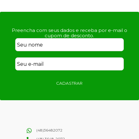
Preencha com seus dados e receba por e-mail o
cupom de desconto.
CADASTRAR
(48)36482072
(48) 3648-2072