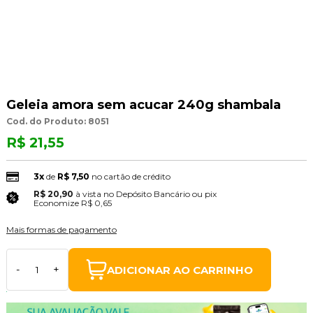
Geleia amora sem acucar 240g shambala
Cod. do Produto: 8051
R$ 21,55
3x
de
R$ 7,50
no cartão de crédito
R$ 20,90
à vista no Depósito Bancário ou pix
(3% Desconto)
Economize
R$ 0,65
Mais formas de pagamento
ADICIONAR AO CARRINHO
-
+