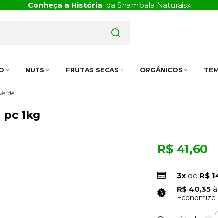
Conheça a História
da Shambala Naturais
x
O
NUTS
FRUTAS SECAS
ORGÂNICOS
TEM
Verde
 pc 1kg
R$ 41,60
3x
de
R$ 1
R$ 40,35
à
Economize