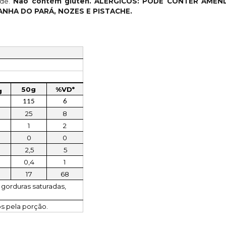
de.
Não contém glúten. ALÉRGICOS: PODE CONTER AMEND
ANHA DO PARÁ, NOZES E PISTACHE.
50g
%VD*
g
115
6
25
8
1
2
0
0
2,5
5
0,4
1
17
68
 gorduras saturadas,
os pela porção.