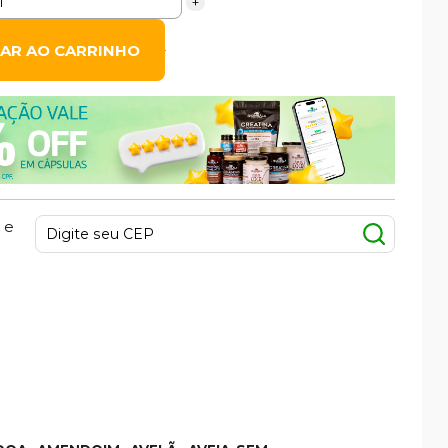
+
NAR AO CARRINHO
 e