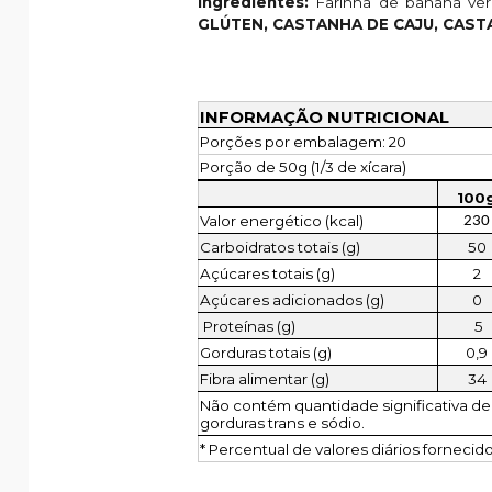
Ingredientes:
Farinha de banana ver
GLÚTEN, CASTANHA DE CAJU, CAST
INFORMAÇÃO NUTRICIONAL
Porções por embalagem: 20
Porção de 50g (1/3 de xícara)
100
Valor energético (kcal)
230
Carboidratos totais (g)
50
Açúcares totais (g)
2
Açúcares adicionados (g)
0
Proteínas (g)
5
Gorduras totais (g)
0,9
Fibra alimentar (g)
34
Não contém quantidade significativa de
gorduras trans e sódio.
* Percentual de valores diários fornecid