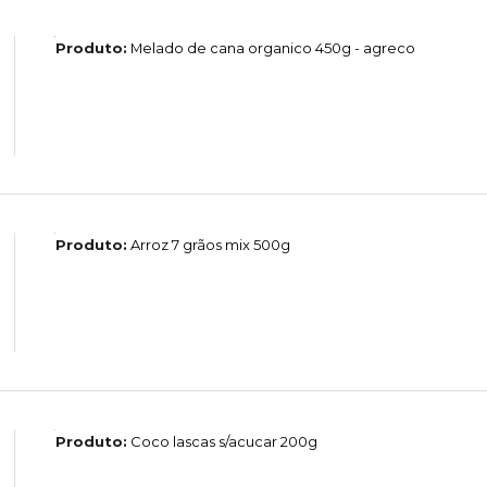
Produto:
Melado de cana organico 450g - agreco
Produto:
Arroz 7 grãos mix 500g
Produto:
Coco lascas s/acucar 200g