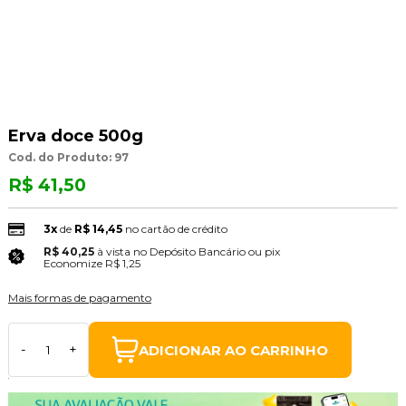
Erva doce 500g
Cod. do Produto: 97
R$ 41,50
3x
de
R$ 14,45
no cartão de crédito
R$ 40,25
à vista no Depósito Bancário ou pix
(3% Desconto)
Economize
R$ 1,25
Mais formas de pagamento
ADICIONAR AO CARRINHO
-
+