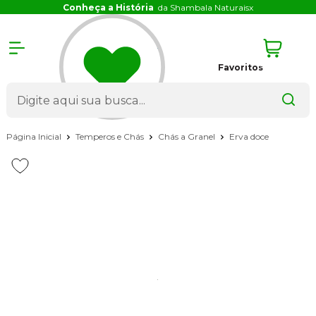
Conheça a História
da Shambala Naturais
x
Favoritos
Página Inicial
Temperos e Chás
Chás a Granel
Erva doce