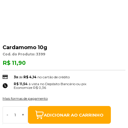
Cardamomo 10g
Cod. do Produto: 3399
R$ 11,90
3x
de
R$ 4,14
no cartão de crédito
R$ 11,54
à vista no Depósito Bancário ou pix
(3% Desconto)
Economize
R$ 0,36
Mais formas de pagamento
ADICIONAR AO CARRINHO
-
+