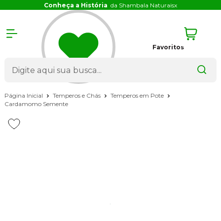
Conheça a História
da Shambala Naturais
x
Favoritos
Página Inicial
Temperos e Chás
Temperos em Pote
Cardamomo Semente