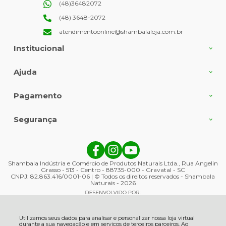
(48)36482072
(48) 3648-2072
atendimentoonline@shambalaloja.com.br
Institucional
Ajuda
Pagamento
Segurança
Shambala Indústria e Comércio de Produtos Naturais Ltda., Rua Angelin
Grasso - 513 - Centro - 88735-000 - Gravatal - SC
CNPJ: 82.863.416/0001-06 | © Todos os direitos reservados - Shambala
Naturais - 2026
Utilizamos seus dados para analisar e personalizar nossa loja virtual
durante a sua navegação e em serviços de terceiros parceiros. Ao