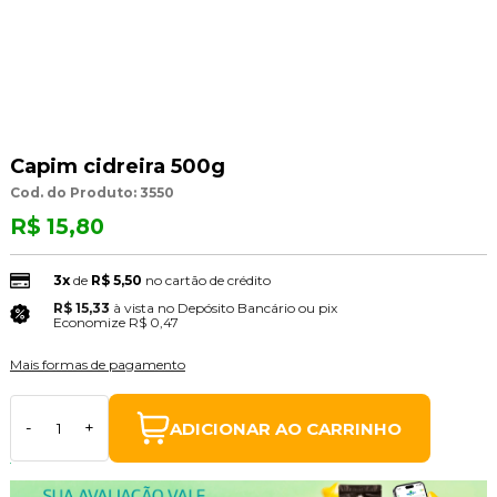
Capim cidreira 500g
Cod. do Produto: 3550
R$ 15,80
3x
de
R$ 5,50
no cartão de crédito
R$ 15,33
à vista no Depósito Bancário ou pix
(3% Desconto)
Economize
R$ 0,47
Mais formas de pagamento
ADICIONAR AO CARRINHO
-
+