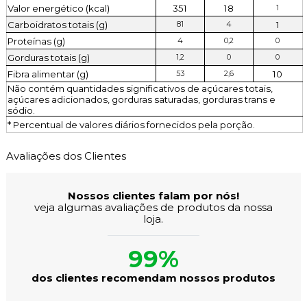
Valor energético (kcal)
351
18
1
Carboidratos totais (g)
1
81
4
Proteínas (g)
4
0,2
0
Gorduras totais (g)
1,2
0
0
Fibra alimentar (g)
10
53
2,6
Não contém quantidades significativos de açúcares totais,
açúcares adicionados, gorduras saturadas, gorduras trans e
sódio.
* Percentual de valores diários fornecidos pela porção.
Avaliações dos Clientes
Nossos clientes falam por nós!
veja algumas avaliações de produtos da nossa
loja.
99%
dos clientes recomendam nossos produtos