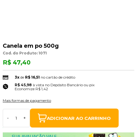
Canela em po 500g
Cod. do Produto: 1071
R$ 47,40
3x
de
R$ 16,51
no cartão de crédito
R$ 45,98
à vista no Depósito Bancário ou pix
(3% Desconto)
Economize
R$ 1,42
Mais formas de pagamento
ADICIONAR AO CARRINHO
-
+