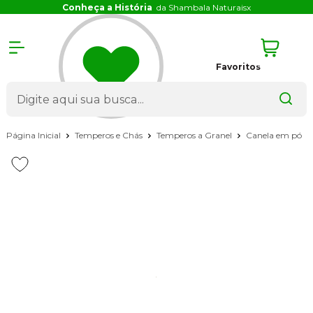
Conheça a História
da Shambala Naturais
x
Favoritos
Página Inicial
Temperos e Chás
Temperos a Granel
Canela em pó