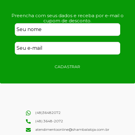
Preencha com seus dados e receba por e-mail o
cupom de desconto.
CADASTRAR
(48)36482072
(48) 3648-2072
atendimentoonline@shambalaloja.com.br