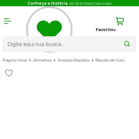
Conheça a História
da Shambala Naturais
x
Favoritos
Página Inicial
Alimentos
Snacks e Biscoitos
Biscoito de Coco