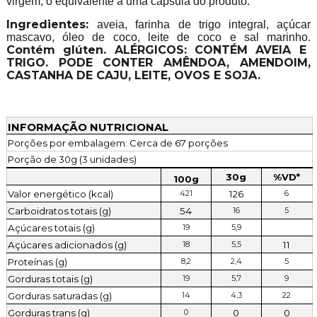
virgem, o equivalente a uma cápsula do produto.
Ingredientes:
aveia, farinha de trigo integral, açúcar
mascavo, óleo de coco, leite de coco e sal marinho.
Contém glúten. ALÉRGICOS: CONTÉM AVEIA E
TRIGO. PODE CONTER AMÊNDOA, AMENDOIM,
CASTANHA DE CAJU, LEITE, OVOS E SOJA.
INFORMAÇÃO NUTRICIONAL
Porções por embalagem: Cerca de 67 porções
Porção de 30g (3 unidades)
30g
%VD*
100g
Valor energético (kcal)
126
421
6
Carboidratos totais (g)
54
16
5
Açúcares totais (g)
19
5,9
Açúcares adicionados (g)
11
18
5,5
Proteínas (g)
8,2
2,4
5
Gorduras totais (g)
19
5,7
9
Gorduras saturadas (g)
14
4,3
22
Gorduras trans (g)
0
0
0