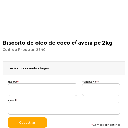
Biscoito de oleo de coco c/ aveia pc 2kg
Cod. do Produto: 2240
Avise-me quando chegar
Nome
*
:
Telefone
*
:
Email
*
:
*
Campos obrigatórios