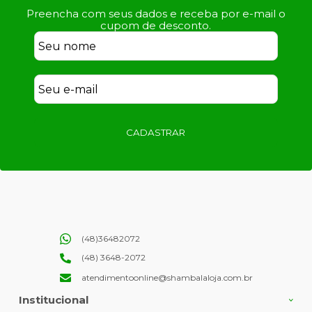
Preencha com seus dados e receba por e-mail o
cupom de desconto.
CADASTRAR
(48)36482072
(48) 3648-2072
atendimentoonline@shambalaloja.com.br
Institucional