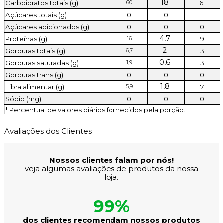
18 
Carboidratos totais (g)
6 
60
Açúcares totais (g)
0
0
Açúcares adicionados (g)
0
0
0
4,7 
Proteínas (g)
9
16
2 
Gorduras totais (g)
3
6,7
0,6 
Gorduras saturadas (g)
3
1,9
Gorduras trans (g)
0
0
0
1,8 
Fibra alimentar (g)
7
5,9
Sódio (mg)
0
0
0
* Percentual de valores diários fornecidos pela porção.
Avaliações dos Clientes
Nossos clientes falam por nós!
veja algumas avaliações de produtos da nossa
loja.
99%
dos clientes recomendam nossos produtos