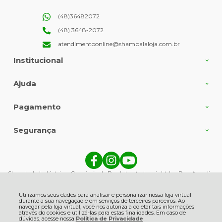
(48)36482072
(48) 3648-2072
atendimentoonline@shambalaloja.com.br
Institucional
Ajuda
Pagamento
Segurança
Shambala Indústria e Comércio de Produtos Naturais Ltda., Rua Angelin
Grasso - 513 - Centro - 88735-000 - Gravatal - SC
CNPJ: 82.863.416/0001-06 | © Todos os direitos reservados - Shambala
Naturais - 2026
Utilizamos seus dados para analisar e personalizar nossa loja virtual
durante a sua navegação e em serviços de terceiros parceiros. Ao
navegar pela loja virtual, você nos autoriza a coletar tais informações
através do cookies e utilizá-las para estas finalidades. Em caso de
dúvidas, acesse nossa
Política de Privacidade