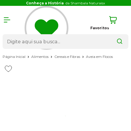
Conheça a História
da Shambala Naturais
x
Favoritos
Página Inicial
Alimentos
Cereais e Fibras
Aveia em Flocos