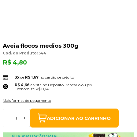
Aveia flocos medios 300g
Cod. do Produto: 544
R$ 4,80
3x
de
R$ 1,67
no cartão de crédito
R$ 4,66
à vista no Depósito Bancário ou pix
(3% Desconto)
Economize
R$ 0,14
Mais formas de pagamento
ADICIONAR AO CARRINHO
-
+