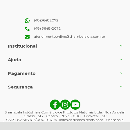
(48)36482072
(48) 3648-2072
atendimentoonline@shambalaloja.com.br
Institucional
Ajuda
Pagamento
Segurança
Shambala Indústria e Comércio de Produtos Naturais Ltda., Rua Angelin
Grasso - 513 - Centro - 88735-000 - Gravatal - SC
CNPJ: 82.863.416/0001-06 | © Todos os direitos reservados - Shambala
R$ 14,50
Naturais - 2026