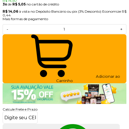
R$ 14,50
3x
de
R$ 5,05
no cartão de crédito
R$ 14,06
à vista no Depósito Bancário ou pix
(3% Desconto)
Economize
R$
0,44
Mais formas de pagamento
-
+
Adicionar ao
Carrinho
Calcule Frete e Prazo