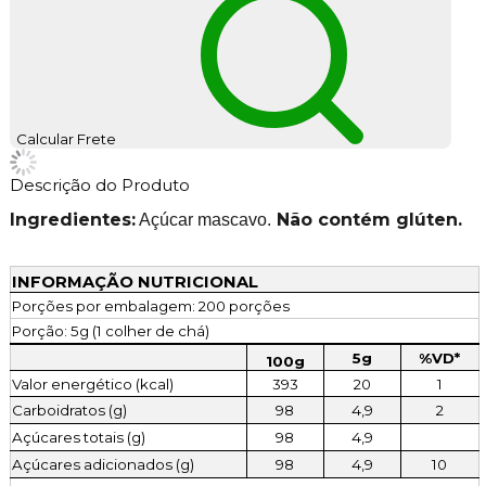
Calcular Frete
Descrição do Produto
Ingredientes:
Não contém glúten.
Açúcar mascavo.
INFORMAÇÃO NUTRICIONAL
Porções por embalagem: 200 porções
Porção: 5g (1 colher de chá)
5g
%VD*
100g
Valor energético (kcal)
393
20
1
Carboidratos (g)
98
4,9
2
Açúcares totais (g)
98
4,9
Açúcares adicionados (g)
98
4,9
10