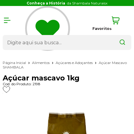
Conheça a História
da Shambala Naturais
x
Favoritos
Página Inicial
Alimentos
Açúcares e Adoçantes
Açúcar Mascavo
SHAMBALA
Açúcar mascavo 1kg
Cod. do Produto: 2198